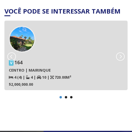
VOCÊ PODE SE INTERESSAR TAMBÉM
164
V
CENTRO | MAIRINQUE
4 (4)
|
4
|
10
|
720.00M²
$2,000,000.00