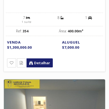
7
8
1
1 suíte
Ref:
354
Área:
400.00m²
VENDA
ALUGUEL
$1,300,000.00
$7,000.00
Detalhar