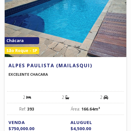
Chácara
São Roque - SP
ALPES PAULISTA (MAILASQUI)
EXCELENTE CHACARA
2
2
2
Ref:
393
Área:
166.64m²
VENDA
ALUGUEL
$750,000.00
$4,500.00