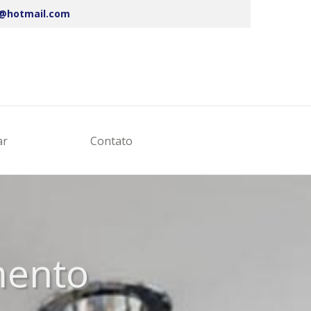
s@hotmail.com
ar
Contato
mento