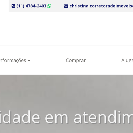
(11) 4784-2403
christina.corretoradeimovei
Informações
Comprar
Alug
idade em atendi